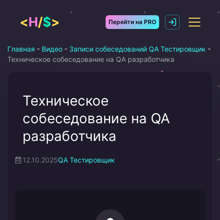
Перейти
к
<
H
/
$
>
Перейти на PRO
содержимому
Главная
-
Видео
-
Записи собеседований QA Тестировщик
-
Техническое собеседование на QA разработчика
Техническое
собеседование на QA
разработчика
12.10.2025
QA Тестировщик