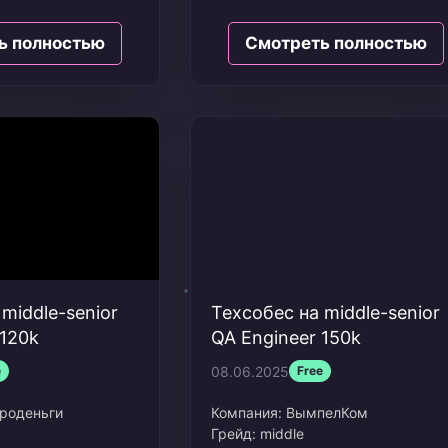
Дата: Июль 2024
Опыт в резюме: 2,5 года
: 160к
ь полностью
Смотреть полностью
 4 года 1 месяц
middle-senior
Техсобес на middle-senior
 120k
QA Engineer 150k
08.06.2025
e
Free
роденьги
Компания:
ВымпелКом
Грейд:
middle