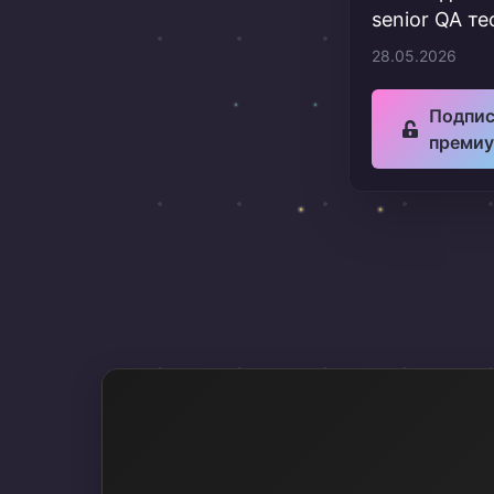
senior QA т
28.05.2026
Подпис
преми