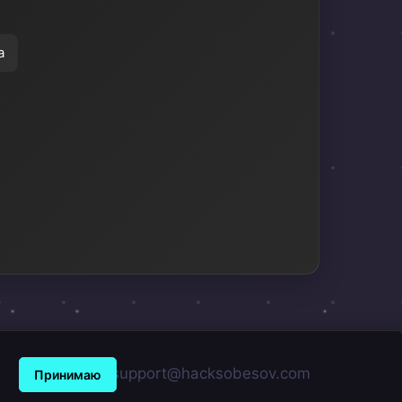
а
support@hacksobesov.com
Принимаю
.