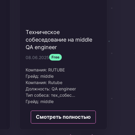
Техническое
собеседование на middle
QA engineer
08.06.2025
Free
Компания:
RUTUBE
Грейд:
middle
Компания: Rutube
Должность: QA engineer
Тип собеса: тех_собес
Грейд: middle
Дата: Май 2025
Сколько просил: 150к
Смотреть полностью
Опыт в резюме: 3,5 года