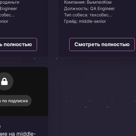
роденьги
Компания: ВымпелКом
Engineer
Должность: QA Engineer
собес
Тип собеса: техсобес
nior
Грейд: middle-senior
Зарплата: 150
4
Дата: Июль 2024
Вилка: от 150
ь полностью
Смотреть полностью
Опыт в резюме: 3,2 года
 по подписке
е
ие на middle-