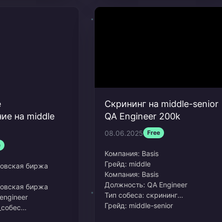
е
Скрининг на middle-senior
ие на middle
QA Engineer 200k
08.06.2025
Free
e
Компания:
Basis
Грейд:
middle
овская биржа
Компания: Basis
Должность: QA Engineer
ковская биржа
Тип собеса: скрининг
engineer
Грейд: middle-senior
_собес
Зарплата: 200