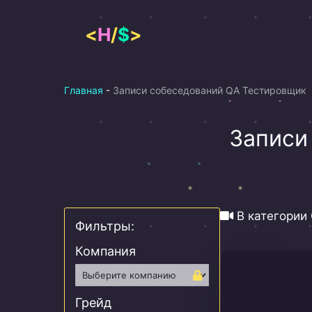
Перейти
к
<
H
/
$
>
содержимому
Главная
-
Записи собеседований QA Тестировщик
Записи
В категории
Фильтры:
Компания
Грейд