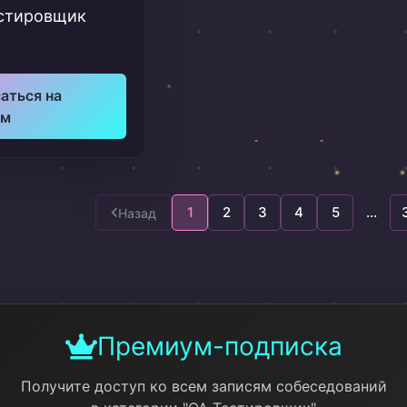
естировщик
аться на
ум
1
2
3
4
5
...
Назад
Премиум-подписка
Получите доступ ко всем записям собеседований