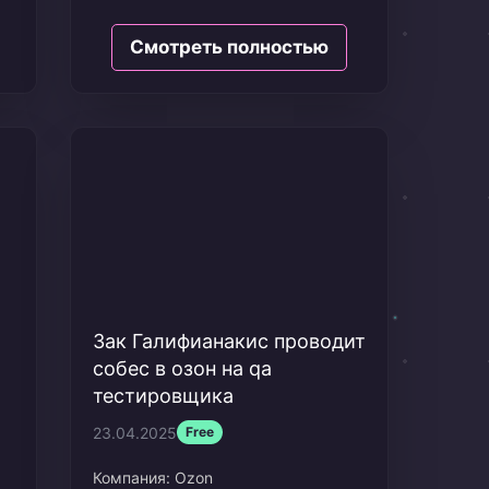
Дата: Май 2025
Сколько просил: 150к
Смотреть полностью
Опыт в резюме: 3,5 года
Зак Галифианакис проводит
собес в озон на qa
тестировщика
23.04.2025
Free
Компания:
Ozon