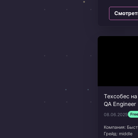
Дата: Май 2025
Сколько просил
Смотрет
Вилка: 180к
Опыт в резюме:
Техсобес на 
QA Engineer
08.06.2025
Fre
Компания:
Быст
Грейд:
middle