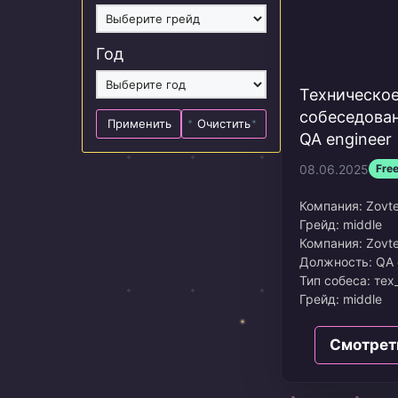
Год
Техническо
собеседован
Применить
Очистить
QA engineer
08.06.2025
Fre
Компания:
Zovt
Грейд:
middle
Компания: Zovt
Должность: QA 
Тип собеса: тех
Грейд: middle
Дата: Май 2025
Сколько просил
Смотрет
Вилка: 150к
Опыт в резюме: