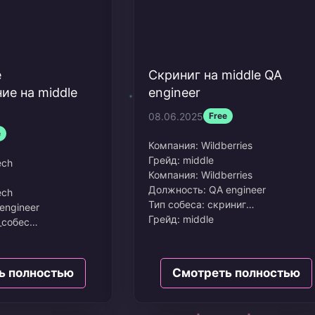
е
Скриниг на middle QA
ие на middle
engineer
08.06.2025
Free
e
Компания:
Wildberries
Грейд:
middle
ech
Компания: Wildberries
Должность: QA engineer
ech
Тип собеса: скриниг
engineer
Грейд: middle
_собес
Дата: Май 2025
Сколько просил: 150к
Опыт в резюме: 3,5 года
: 150к
ь полностью
Смотреть полностью
 3,7