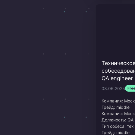
Техническо
собеседован
QA engineer
08.06.2025
Fre
Компания:
Моск
Грейд:
middle
Компания: Мос
Должность: QA 
Тип собеса: тех
Грейд: middle