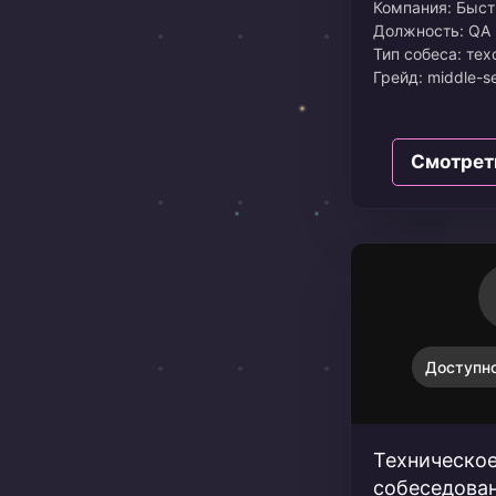
Компания: Быст
Должность: QA 
Тип собеса: тех
Грейд: middle-se
Зарплата: 120
Дата: Июль 202
Вилка: от 120
Смотрет
Доступно
Техническо
собеседован