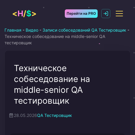
Перейти
к
<
H
/
$
>
Перейти на PRO
содержимому
Главная
-
Видео
-
Записи собеседований QA Тестировщик
-
Техническое собеседование на middle-senior QA
тестировщик
Техническое
собеседование на
middle-senior QA
тестировщик
28.05.2026
QA Тестировщик