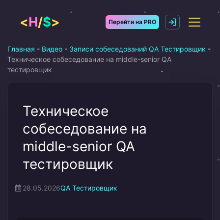
Перейти
к
<
H
/
$
>
Перейти на PRO
содержимому
Главная
-
Видео
-
Записи собеседований QA Тестировщик
-
Техническое собеседование на middle-senior QA
тестировщик
Техническое
собеседование на
middle-senior QA
тестировщик
28.05.2026
QA Тестировщик