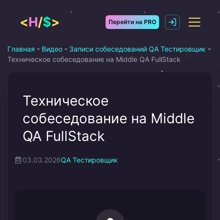
Перейти
к
<
H
/
$
>
Перейти на PRO
содержимому
Главная
-
Видео
-
Записи собеседований QA Тестировщик
-
Техническое собеседование на Middle QA FullStack
Техническое
собеседование на Middle
QA FullStack
03.03.2026
QA Тестировщик