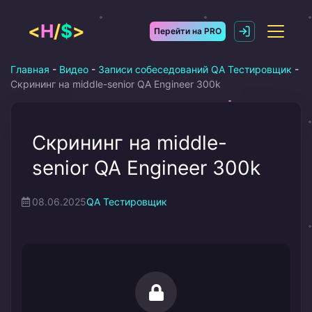
Перейти
к
<
H
/
$
>
Перейти на PRO
содержимому
Главная
-
Видео
-
Записи собеседований QA Тестировщик
-
Скрининг на middle-senior QA Engineer 300k
Скрининг на middle-
senior QA Engineer 300k
08.06.2025
QA Тестировщик