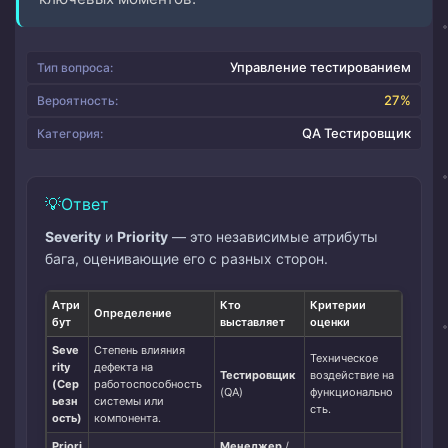
Управление тестированием
Тип вопроса:
27%
Вероятность:
QA Тестировщик
Категория:
Ответ
Severity
и
Priority
— это независимые атрибуты
бага, оценивающие его с разных сторон.
Атри
Кто
Критерии
Определение
бут
выставляет
оценки
Seve
Степень влияния
Техническое
rity
дефекта на
Тестировщик
воздействие на
(Сер
работоспособность
(QA)
функционально
ьезн
системы или
сть.
ость)
компонента.
Priori
Менеджер
/