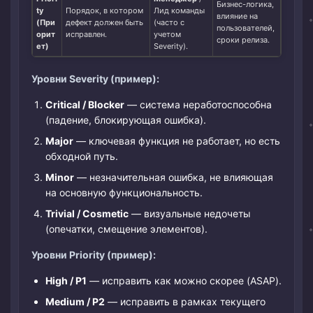
Бизнес-логика,
ty
Порядок, в котором
Лид команды
влияние на
(При
дефект должен быть
(часто с
пользователей,
орит
исправлен.
учетом
сроки релиза.
ет)
Severity).
Уровни Severity (пример):
Critical / Blocker
— система неработоспособна
(падение, блокирующая ошибка).
Major
— ключевая функция не работает, но есть
обходной путь.
Minor
— незначительная ошибка, не влияющая
на основную функциональность.
Trivial / Cosmetic
— визуальные недочеты
(опечатки, смещение элементов).
Уровни Priority (пример):
High / P1
— исправить как можно скорее (ASAP).
Medium / P2
— исправить в рамках текущего