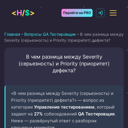
Перейти
к
<
H
/
$
>
Перейти на PRO
содержимому
Главная
-
Вопросы QA Тестировщик
-
В чем разница между
Severity (серьезность) и Priority (приоритет) дефекта?
В чем разница между Severity
(серьезность) и Priority (приоритет)
дефекта?
«В чем разница между Severity (серьезность) и
Priority (приоритет) дефекта?» — вопрос из
категории
Управление тестированием
, который
задают на
27%
собеседований
QA Тестировщик
.
Ниже — развёрнутый ответ с разбором
ключевых моментов.