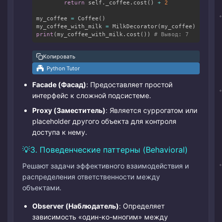
return
 self
.
_coffee
.
cost
(
)
+
2
my_coffee 
=
 Coffee
(
)
my_coffee_with_milk 
=
 MilkDecorator
(
my_coffee
)
print
(
my_coffee_with_milk
.
cost
(
)
)
# Вывод: 7
Копировать
Python Tutor
Facade (Фасад)
: Предоставляет простой
интерфейс к сложной подсистеме.
Proxy (Заместитель)
: Является суррогатом или
placeholder другого объекта для контроля
доступа к нему.
3. Поведенческие паттерны (Behavioral)
Решают задачи эффективного взаимодействия и
распределения ответственности между
объектами.
Observer (Наблюдатель)
: Определяет
зависимость «один-ко-многим» между