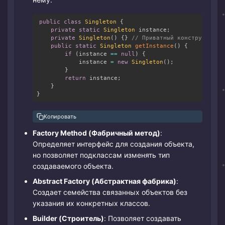
public
class
Singleton
{
Copy
private
static
Singleton
 instance
;
private
Singleton
(
)
{
}
// Приватный конструктор
public
static
Singleton
getInstance
(
)
{
if
(
instance 
==
null
)
{
            instance 
=
new
Singleton
(
)
;
}
return
 instance
;
}
}
Копировать
Factory Method (Фабричный метод)
:
Определяет интерфейс для создания объекта,
но позволяет подклассам изменять тип
создаваемого объекта.
Abstract Factory (Абстрактная фабрика)
:
Создает семейства связанных объектов без
указания их конкретных классов.
Builder (Строитель)
: Позволяет создавать