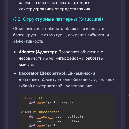
сложные объекты пошагово, отделяя
конструирование от представления.
2. Структурные паттерны (Structural)
Объясняют, как собирать объекты и классы в
более крупные структуры, сохраняя гибкость и
эффективность.
Adapter (Адаптер)
: Позволяет объектам с
несовместимыми интерфейсами работать
вместе.
Decorator (Декоратор)
: Динамически
добавляет объекту новые обязанности, являясь
гибкой альтернативой наследованию.
class
Coffee
:
Copy
def
cost
(
self
)
:
return
5
class
MilkDecorator
:
def
__init__
(
self
,
 coffee
)
:
        self
.
_coffee 
=
 coffee

def
cost
(
self
)
: