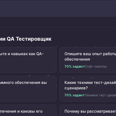
ии QA Тестировщик
те и навыках как QA-
Опишите ваш опыт работы
обеспечения
70% задают
Софт-скиллы
ммного обеспечения вы
Какие техники тест-диза
сценариев?
70% задают
Техники тест-диза
печения и каковы его
Почему вы рассматривае