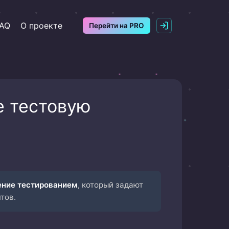
AQ
О проекте
Перейти на PRO
е тестовую
ение тестированием
, который задают
тов.