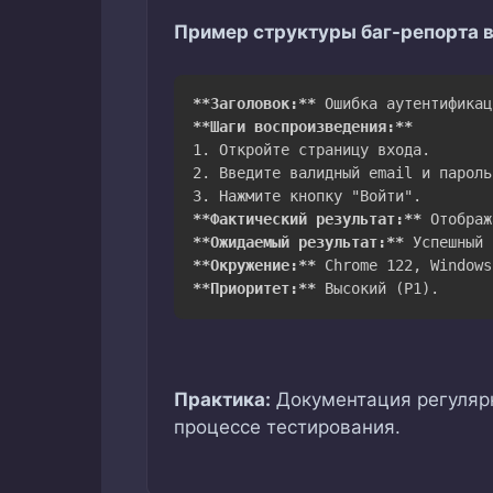
Пример структуры баг-репорта 
**
Заголовок:
**
**
Шаги воспроизведения:
**
1.
2.
3.
**
Фактический результат:
**
**
Ожидаемый результат:
**
**
Окружение:
**
**
Приоритет:
**
 Высокий (P1).
Практика:
Документация регулярн
процессе тестирования.