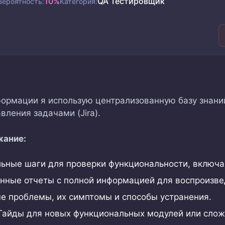
10%
QA Тестировщик
Вероятность:
Категория:
рмации я использую централизованную базу знаний (
вления задачами (Jira).
жание:
ьные шаги для проверки функциональности, включая
ные отчеты с полной информацией для воспроизвед
е проблемы, их симптомы и способы устранения.
айды для новых функциональных модулей или слож