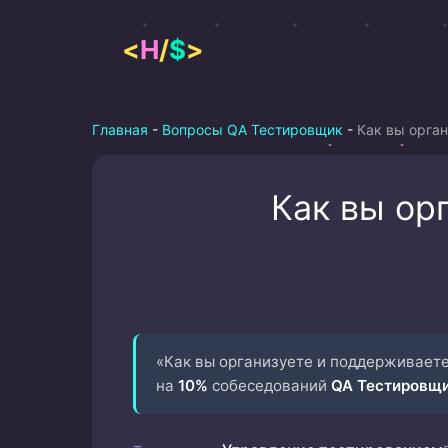
Перейти
к
<
H
/
$
>
содержимому
Главная
-
Вопросы QA Тестировщик
-
Как вы орга
Как вы ор
«Как вы организуете и поддерживает
на
10%
собеседований
QA Тестировщ