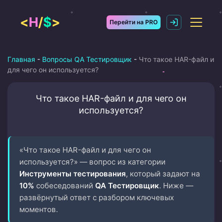
Перейти
к
<
H
/
$
>
Перейти на PRO
содержимому
Главная
-
Вопросы QA Тестировщик
-
Что такое HAR-файл и
для чего он используется?
Что такое HAR-файл и для чего он
используется?
«Что такое HAR-файл и для чего он
используется?» — вопрос из категории
Инструменты тестирования
, который задают на
10%
собеседований
QA Тестировщик
. Ниже —
развёрнутый ответ с разбором ключевых
моментов.