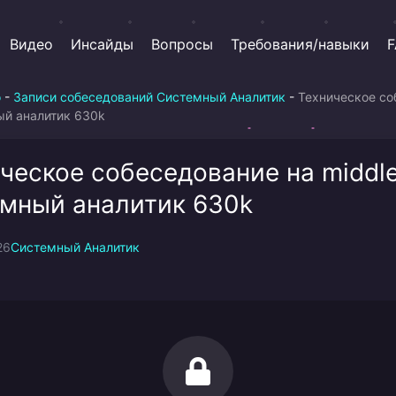
Видео
Инсайды
Вопросы
Требования/навыки
F
о
-
Записи собеседований Системный Аналитик
-
Техническое со
ый аналитик 630k
ческое собеседование на middl
мный аналитик 630k
26
Системный Аналитик