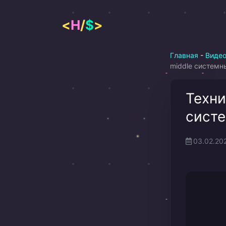
Перейти
к
<
H
/
$
>
содержимому
Главная
-
Виде
middle системн
Техни
систе
03.02.20