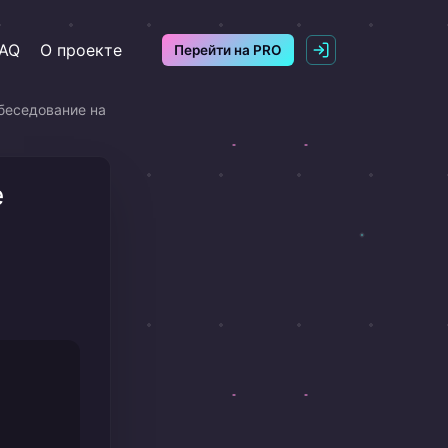
AQ
О проекте
Перейти на PRO
беседование на
e