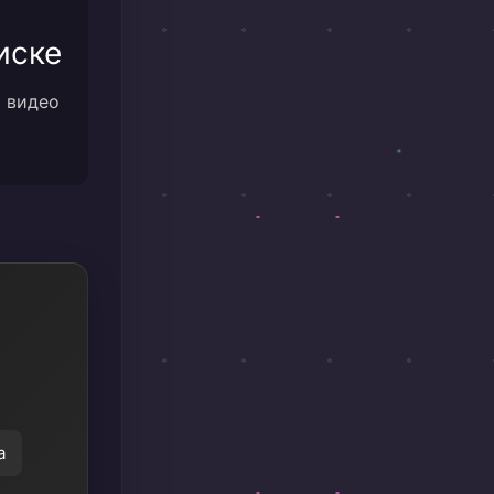
иске
м видео
а