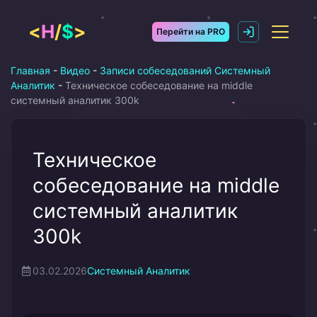
Перейти
к
<
H
/
$
>
Перейти на PRO
содержимому
Главная
-
Видео
-
Записи собеседований Системный
Аналитик
-
Техническое собеседование на middle
системный аналитик 300k
Техническое
собеседование на middle
системный аналитик
300k
03.02.2026
Системный Аналитик