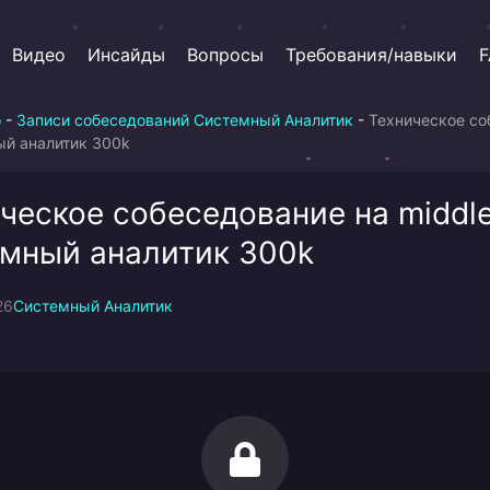
Видео
Инсайды
Вопросы
Требования/навыки
F
о
-
Записи собеседований Системный Аналитик
-
Техническое со
ый аналитик 300k
ческое собеседование на middl
мный аналитик 300k
26
Системный Аналитик