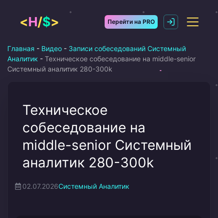
Перейти
к
<
H
/
$
>
Перейти на PRO
содержимому
Главная
-
Видео
-
Записи собеседований Системный
Аналитик
-
Техническое собеседование на middle-senior
Системный аналитик 280-300k
Техническое
собеседование на
middle-senior Системный
аналитик 280-300k
02.07.2026
Системный Аналитик