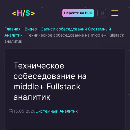
Перейти
к
<
H
/
$
>
Перейти на PRO
содержимому
Главная
-
Видео
-
Записи собеседований Системный
Аналитик
-
Техническое собеседование на middle+ Fullstack
аналитик
Техническое
собеседование на
middle+ Fullstack
аналитик
15.05.2026
Системный Аналитик