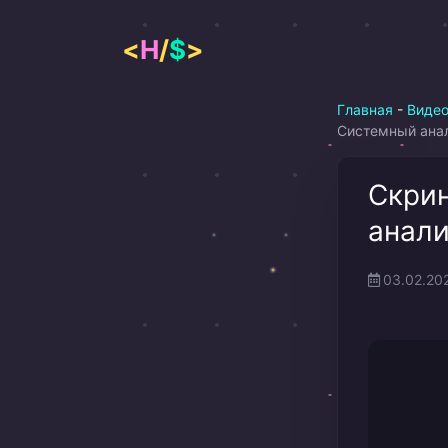
Перейти
к
<
H
/
$
>
содержимому
Главная
-
Виде
Системный ана
Скрин
анали
03.02.20