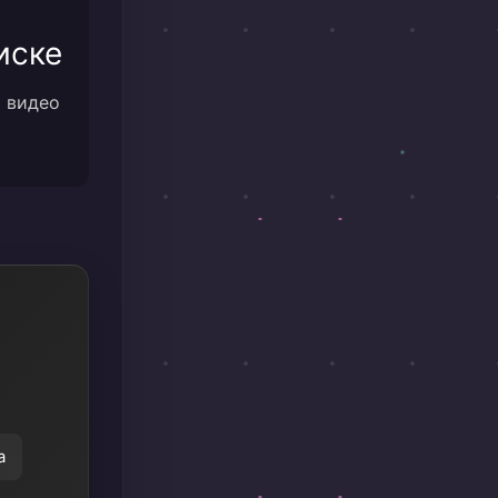
иске
м видео
а