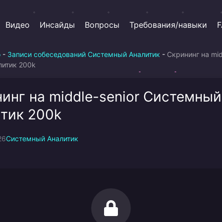
Видео
Инсайды
Вопросы
Требования/навыки
F
о
-
Записи собеседований Системный Аналитик
-
Скрининг на mid
литик 200k
инг на middle-senior Системный
тик 200k
26
Системный Аналитик