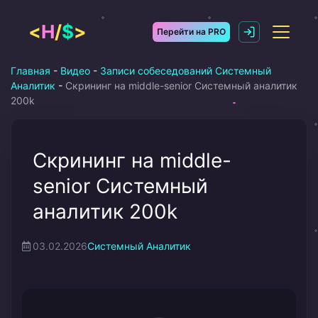
Перейти
к
<
H
/
$
>
Перейти на PRO
содержимому
Главная
-
Видео
-
Записи собеседований Системный
Аналитик
-
Скрининг на middle-senior Системный аналитик
200k
Скрининг на middle-
senior Системный
аналитик 200k
03.02.2026
Системный Аналитик