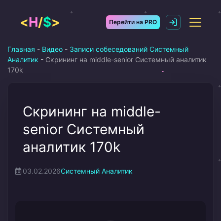
Перейти
к
<
H
/
$
>
Перейти на PRO
содержимому
Главная
-
Видео
-
Записи собеседований Системный
Аналитик
-
Скрининг на middle-senior Системный аналитик
170k
Скрининг на middle-
senior Системный
аналитик 170k
03.02.2026
Системный Аналитик