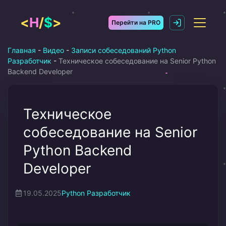
Перейти
к
<
H
/
$
>
Перейти на PRO
содержимому
Главная
-
Видео
-
Записи собеседований Python
Разработчик
-
Техническое собеседование на Senior Python
Backend Developer
Техническое
собеседование на Senior
Python Backend
Developer
19.05.2025
Python Разработчик