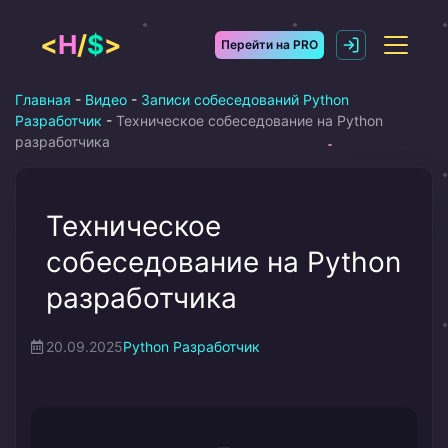
Перейти
к
<
H
/
$
>
Перейти на PRO
содержимому
Главная
-
Видео
-
Записи собеседований Python
Разработчик
-
Техническое собеседование на Python
разработчика
Техническое
собеседование на Python
разработчика
20.09.2025
Python Разработчик