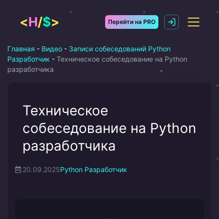
Перейти
к
<
H
/
$
>
Перейти на PRO
содержимому
Главная
-
Видео
-
Записи собеседований Python
Разработчик
-
Техническое собеседование на Python
разработчика
Техническое
собеседование на Python
разработчика
20.09.2025
Python Разработчик