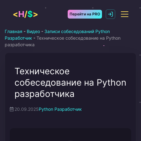
Перейти
к
<
H
/
$
>
Перейти на PRO
содержимому
Главная
-
Видео
-
Записи собеседований Python
Разработчик
-
Техническое собеседование на Python
разработчика
Техническое
собеседование на Python
разработчика
20.09.2025
Python Разработчик