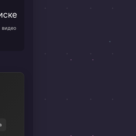
иске
м видео
а