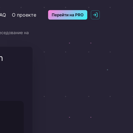
AQ
О проекте
Перейти на PRO
еседование на
n