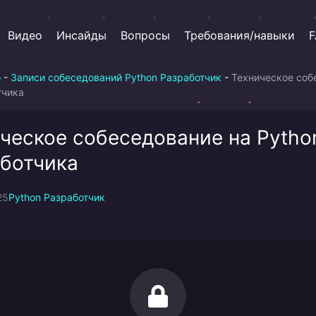
Видео
Инсайды
Вопросы
Требования/навыки
F
о
-
Записи собеседований Python Разработчик
-
Техническое соб
тчика
ческое собеседование на Pytho
ботчика
25
Python Разработчик