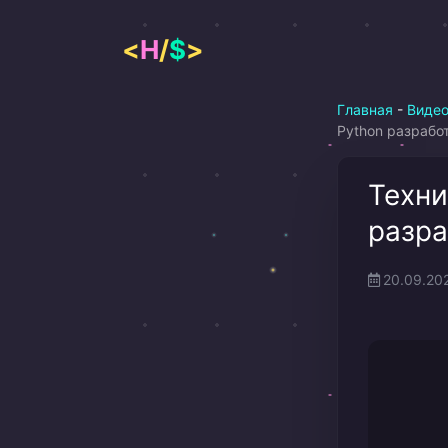
Перейти
к
<
H
/
$
>
содержимому
Главная
-
Виде
Python разрабо
Техни
разра
20.09.20