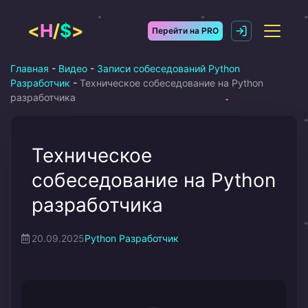
Перейти
к
<
H
/
$
>
Перейти на PRO
содержимому
Главная
-
Видео
-
Записи собеседований Python
Разработчик
-
Техническое собеседование на Python
разработчика
Техническое
собеседование на Python
разработчика
20.09.2025
Python Разработчик