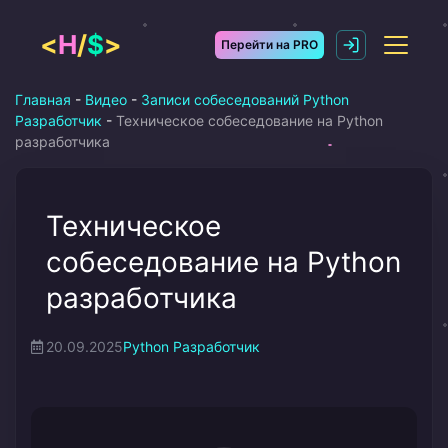
Перейти
к
<
H
/
$
>
Перейти на PRO
содержимому
Главная
-
Видео
-
Записи собеседований Python
Разработчик
-
Техническое собеседование на Python
разработчика
Техническое
собеседование на Python
разработчика
20.09.2025
Python Разработчик