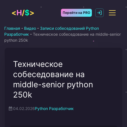
Перейти
к
<
H
/
$
>
Перейти на PRO
содержимому
Главная
-
Видео
-
Записи собеседований Python
Разработчик
-
Техническое собеседование на middle-senior
python 250k
Техническое
собеседование на
middle-senior python
250k
04.02.2026
Python Разработчик