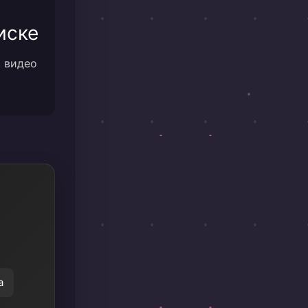
иске
м видео
а