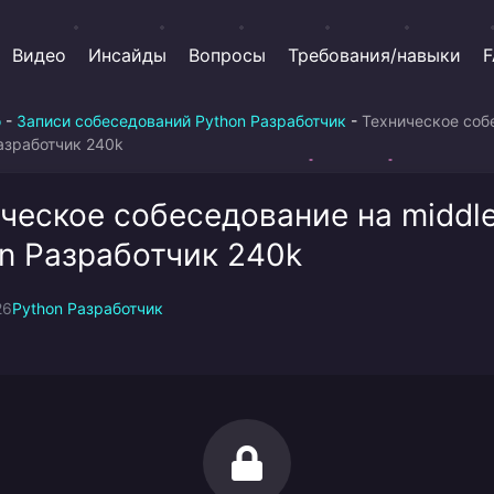
Видео
Инсайды
Вопросы
Требования/навыки
F
о
-
Записи собеседований Python Разработчик
-
Техническое соб
Разработчик 240k
ческое собеседование на middl
n Разработчик 240k
26
Python Разработчик