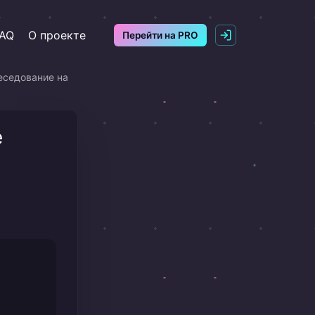
AQ
О проекте
Перейти на PRO
еседование на
e