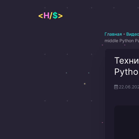
Перейти
к
<
H
/
$
>
содержимому
Главная
-
Виде
middle Python 
Техни
Pytho
22.06.20