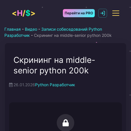
Перейти
к
<
H
/
$
>
Перейти на PRO
содержимому
Главная
-
Видео
-
Записи собеседований Python
Разработчик
-
Скрининг на middle-senior python 200k
Скрининг на middle-
senior python 200k
26.01.2026
Python Разработчик