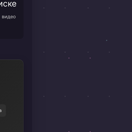
иске
м видео
а