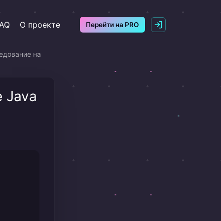
AQ
О проекте
Перейти на PRO
едование на
 Java