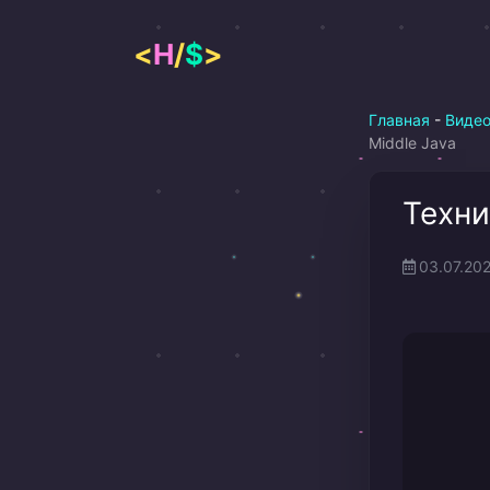
Перейти
к
<
H
/
$
>
содержимому
Главная
-
Виде
Middle Java
Техни
03.07.20