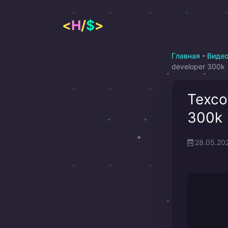
Перейти
к
<
H
/
$
>
содержимому
Главная
-
Виде
developer 300k
Техсо
300k
28.05.20