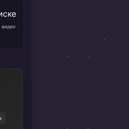
иске
м видео
а