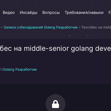
Видео
Инсайды
Вопросы
Требования/навыки
F
о
-
Записи собеседований Golang Разработчик
-
Техсобес на midd
бес на middle-senior golang deve
25
Golang Разработчик