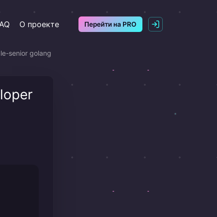
AQ
О проекте
Перейти на PRO
le-senior golang
loper