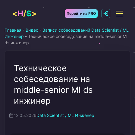
Перейти
к
<
H
/
$
>
Перейти на PRO
содержимому
Главная
-
Видео
-
Записи собеседований Data Scientist / ML
Инженер
-
Техническое собеседование на middle-senior Ml
ds инжинер
Техническое
собеседование на
middle-senior Ml ds
инжинер
12.05.2026
Data Scientist / ML Инженер