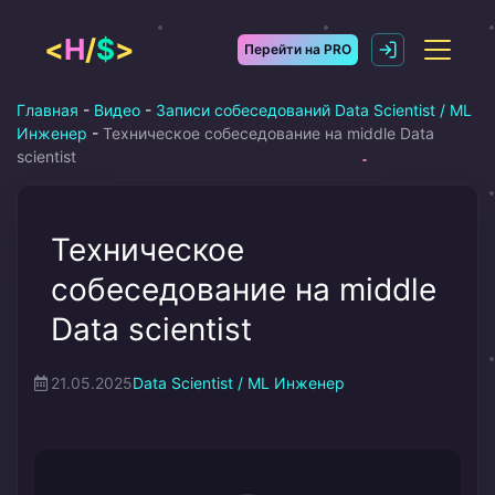
Перейти
к
<
H
/
$
>
Перейти на PRO
содержимому
Главная
-
Видео
-
Записи собеседований Data Scientist / ML
Инженер
-
Техническое собеседование на middle Data
scientist
Техническое
собеседование на middle
Data scientist
21.05.2025
Data Scientist / ML Инженер