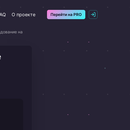
AQ
О проекте
Перейти на PRO
едование на
e