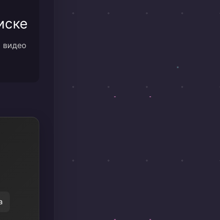
иске
м видео
а