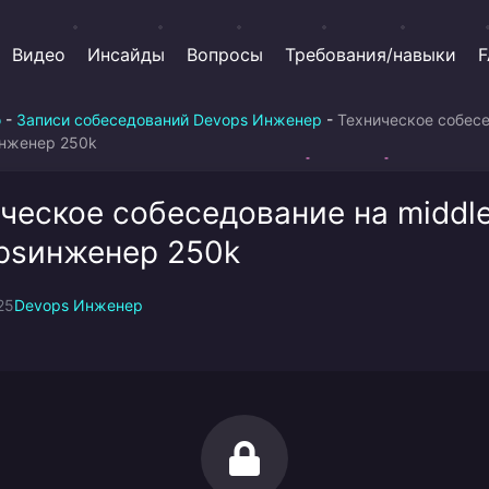
Видео
Инсайды
Вопросы
Требования/навыки
F
о
-
Записи собеседований Devops Инженер
-
Техническое собес
инженер 250k
ческое собеседование на middl
psинженер 250k
25
Devops Инженер