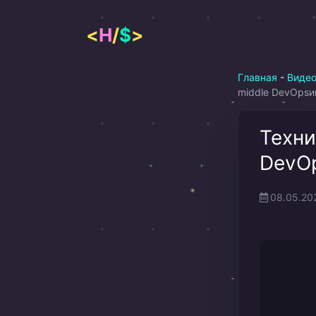
Перейти
к
<
H
/
$
>
содержимому
Главная
-
Виде
middle DevOps
Техни
DevO
08.05.20