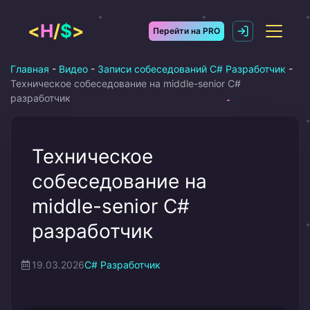
Перейти
к
<
H
/
$
>
Перейти на PRO
содержимому
Главная
-
Видео
-
Записи собеседований C# Разработчик
-
Техническое собеседование на middle-senior C#
разработчик
Техническое
собеседование на
middle-senior C#
разработчик
19.03.2026
C# Разработчик