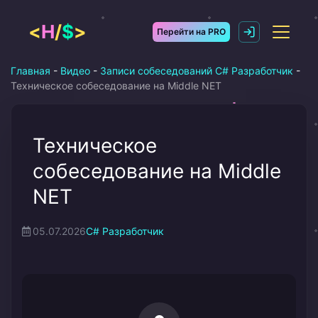
Перейти
к
<
H
/
$
>
Перейти на PRO
содержимому
Главная
-
Видео
-
Записи собеседований C# Разработчик
-
Техническое собеседование на Middle NET
Техническое
собеседование на Middle
NET
05.07.2026
C# Разработчик