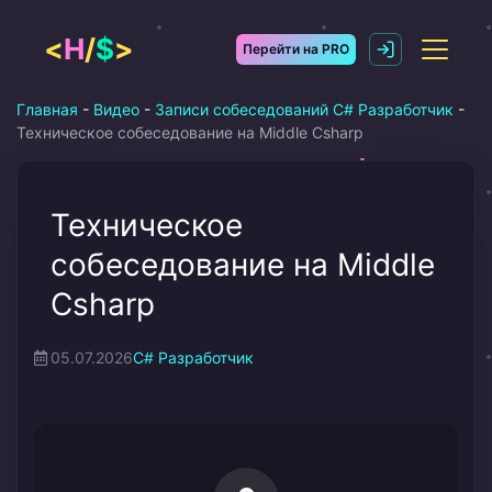
Перейти
к
<
H
/
$
>
Перейти на PRO
содержимому
Главная
-
Видео
-
Записи собеседований C# Разработчик
-
Техническое собеседование на Middle Csharp
Техническое
собеседование на Middle
Csharp
05.07.2026
C# Разработчик