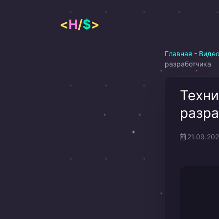
Перейти
к
<
H
/
$
>
содержимому
Главная
-
Виде
разработчика
Техни
разра
21.09.20