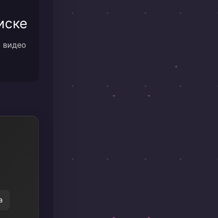
иске
м видео
а