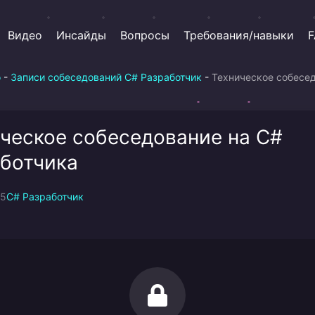
Видео
Инсайды
Вопросы
Требования/навыки
F
о
-
Записи собеседований C# Разработчик
-
Техническое собесе
ческое собеседование на C#
ботчика
25
C# Разработчик