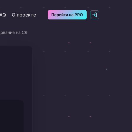
AQ
О проекте
Перейти на PRO
дование на C#