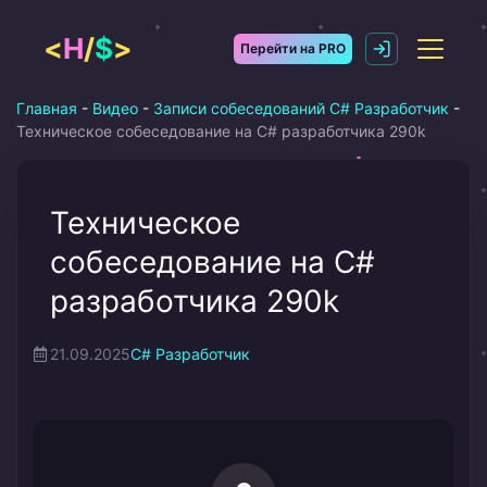
Перейти
к
<
H
/
$
>
Перейти на PRO
содержимому
Главная
-
Видео
-
Записи собеседований C# Разработчик
-
Техническое собеседование на C# разработчика 290k
Техническое
собеседование на C#
разработчика 290k
21.09.2025
C# Разработчик