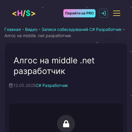
Перейти
к
<
H
/
$
>
Перейти на PRO
содержимому
Главная
-
Видео
-
Записи собеседований C# Разработчик
-
Алгос на middle .net разработчик
Алгос на middle .net
разработчик
12.05.2025
C# Разработчик