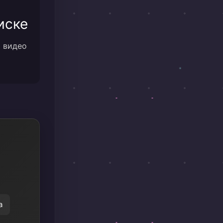
иске
м видео
а