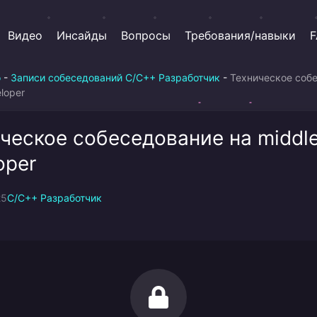
Видео
Инсайды
Вопросы
Требования/навыки
F
о
-
Записи собеседований C/C++ Разработчик
-
Техническое соб
loper
ческое собеседование на middl
oper
25
C/C++ Разработчик