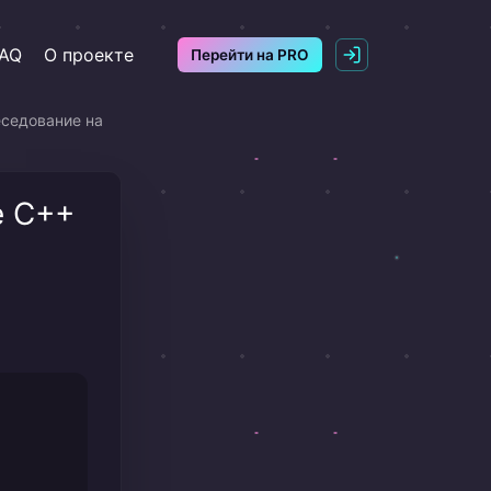
AQ
О проекте
Перейти на PRO
еседование на
e С++