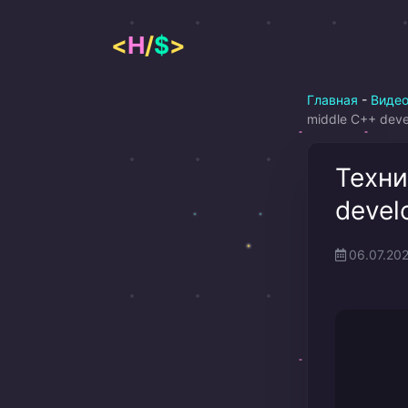
Перейти
к
<
H
/
$
>
содержимому
Главная
-
Виде
middle С++ deve
Техни
devel
06.07.20