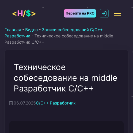
Перейти
к
<
H
/
$
>
Перейти на PRO
содержимому
Главная
-
Видео
-
Записи собеседований C/C++
Разработчик
-
Техническое собеседование на middle
Разработчик С/С++
Техническое
собеседование на middle
Разработчик С/С++
06.07.2025
C/C++ Разработчик