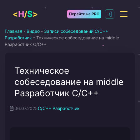
Перейти
к
<
H
/
$
>
Перейти на PRO
содержимому
Главная
-
Видео
-
Записи собеседований C/C++
Разработчик
-
Техническое собеседование на middle
Разработчик С/С++
Техническое
собеседование на middle
Разработчик С/С++
06.07.2025
C/C++ Разработчик