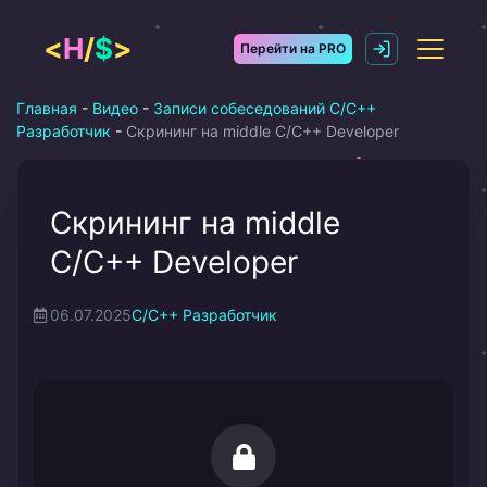
Перейти
к
<
H
/
$
>
Перейти на PRO
содержимому
Главная
-
Видео
-
Записи собеседований C/C++
Разработчик
-
Скрининг на middle C/C++ Developer
Скрининг на middle
C/C++ Developer
06.07.2025
C/C++ Разработчик