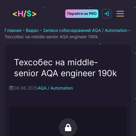
Перейти
к
<
H
/
$
>
Перейти на PRO
содержимому
Главная
-
Видео
-
Записи собеседований AQA / Automation
-
Техсобес на middle-senior AQA engineer 190k
Техсобес на middle-
senior AQA engineer 190k
08.06.2025
AQA / Automation