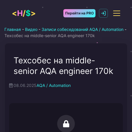
Перейти
к
<
H
/
$
>
Перейти на PRO
содержимому
Главная
-
Видео
-
Записи собеседований AQA / Automation
-
Техсобес на middle-senior AQA engineer 170k
Техсобес на middle-
senior AQA engineer 170k
08.06.2025
AQA / Automation