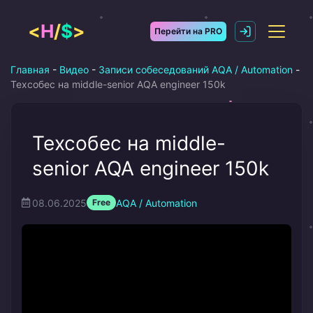
Перейти
к
<
H
/
$
>
Перейти на PRO
содержимому
Главная
-
Видео
-
Записи собеседований AQA / Automation
-
Техсобес на middle-senior AQA engineer 150k
Техсобес на middle-
senior AQA engineer 150k
08.06.2025
AQA / Automation
Free