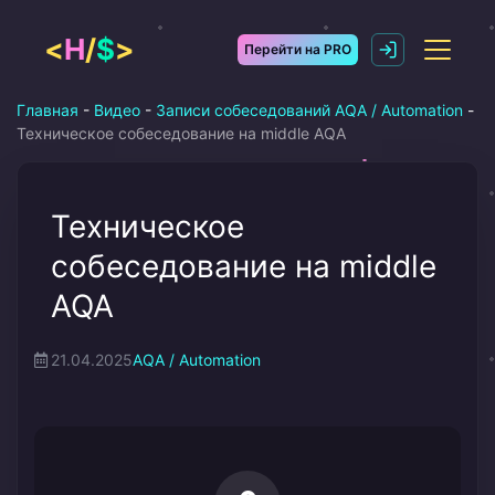
Перейти
к
<
H
/
$
>
Перейти на PRO
содержимому
Главная
-
Видео
-
Записи собеседований AQA / Automation
-
Техническое собеседование на middle AQA
Техническое
собеседование на middle
AQA
21.04.2025
AQA / Automation