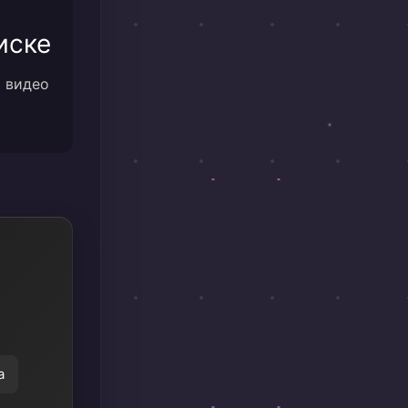
иске
м видео
а