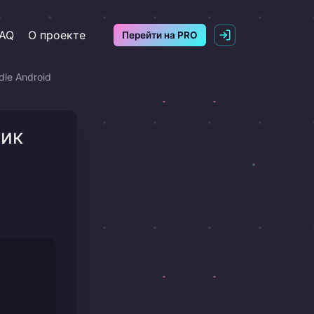
AQ
О проекте
Перейти на PRO
dle Android
чик