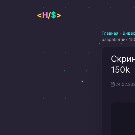
Перейти
к
<
H
/
$
>
содержимому
Главная
-
Виде
разработчик 15
Скрин
150k
24.02.20