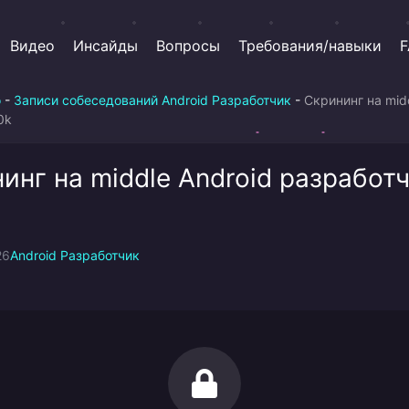
Видео
Инсайды
Вопросы
Требования/навыки
F
о
-
Записи собеседований Android Разработчик
-
Скрининг на mid
0k
инг на middle Android разработ
26
Android Разработчик