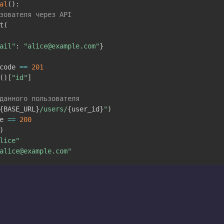
al
(
)
:
зователя через API
t
(
ail"
:
"alice@example.com"
}
code 
==
201
(
)
[
"id"
]
данного пользователя
{
BASE_URL
}
/users/
{
user_id
}
"
)
e 
==
200
)
lice"
alice@example.com"