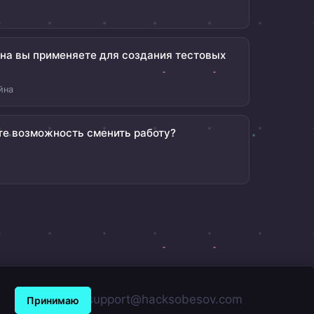
йна вы применяете для создания тестовых
йна
те возможность сменить работу?
support@hacksobesov.com
Принимаю
.