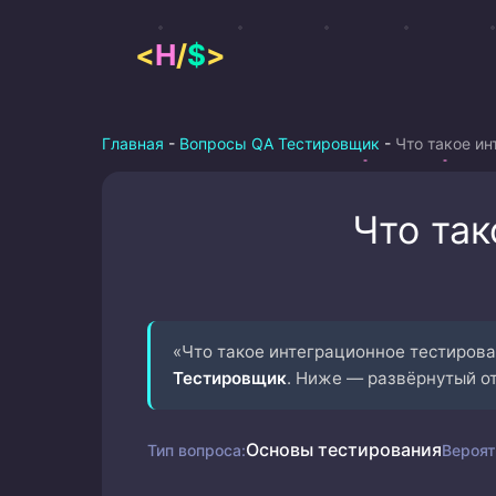
Перейти
к
<
H
/
$
>
содержимому
Главная
-
Вопросы QA Тестировщик
-
Что такое ин
Что та
«Что такое интеграционное тестирова
Тестировщик
. Ниже — развёрнутый о
Основы тестирования
Тип вопроса:
Вероят