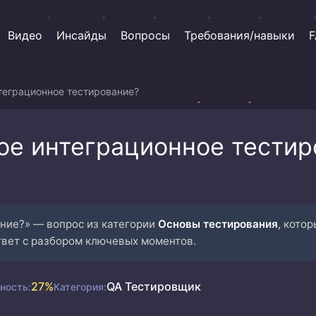
Видео
Инсайды
Вопросы
Требования/навыки
F
теграционное тестирование?
кое интеграционное тестир
ние?» — вопрос из категории
Основы тестирования
, кото
твет с разбором ключевых моментов.
27%
QA Тестировщик
ность:
Категория: