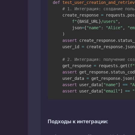
def
test_user_creation_and_retriev
# 1. Интеграция: создание поль
    create_response 
=
 requests
.
pos
f"
{
BASE_URL
}
/users"
,
        json
=
{
"name"
:
"Alice"
,
"em
)
assert
 create_response
.
status_
    user_id 
=
 create_response
.
json
# 2. Интеграция: получение соз
    get_response 
=
 requests
.
get
(
f"
assert
 get_response
.
status_cod
    user_data 
=
 get_response
.
json
(
assert
 user_data
[
"name"
]
==
"A
assert
 user_data
[
"email"
]
==
"
Подходы к интеграции: