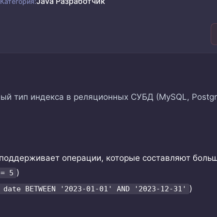
Java Разработчик
Категория:
й тип индекса в реляционных СУБД (MySQL, Postgre
оддерживает операции, которые составляют больши
)
 = 5
)
 date BETWEEN '2023-01-01' AND '2023-12-31'