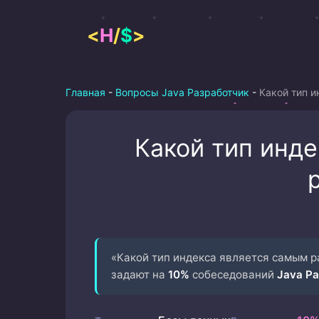
Перейти
к
<
H
/
$
>
содержимому
Главная
-
Вопросы Java Разработчик
-
Какой тип 
Какой тип инд
«Какой тип индекса является самым 
задают на
10%
собеседований
Java Р