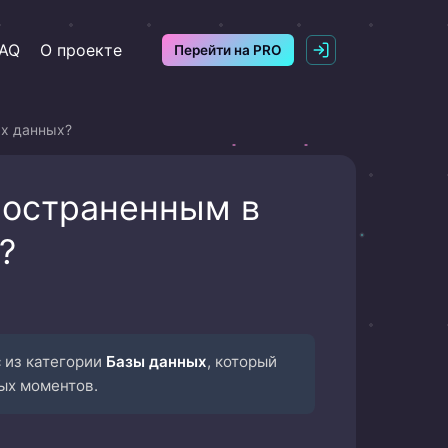
AQ
О проекте
Перейти на PRO
ах данных?
ространенным в
?
 из категории
Базы данных
, который
ых моментов.