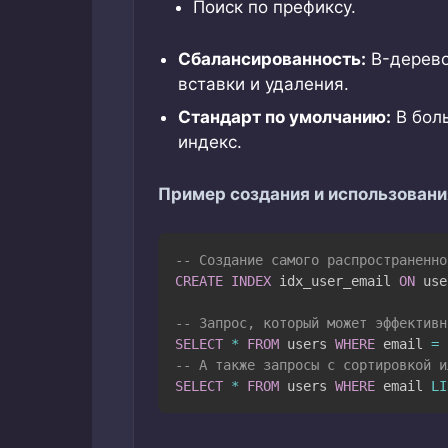
Поиск по префиксу.
Сбалансированность:
B-дерево
вставки и удаления.
Стандарт по умолчанию:
В бол
индекс.
Пример создания и использовани
-- Создание самого распространенно
CREATE
INDEX
 idx_user_email 
ON
 use
-- Запрос, который может эффективн
SELECT
*
FROM
 users 
WHERE
 email 
=
-- А также запросы с сортировкой и
SELECT
*
FROM
 users 
WHERE
 email 
LI