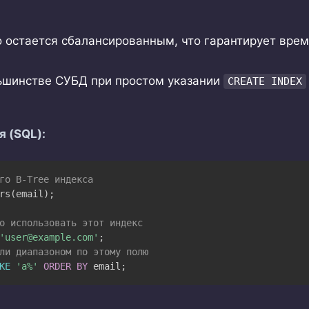
 остается сбалансированным, что гарантирует вре
ьшинстве СУБД при простом указании
CREATE INDEX
я (SQL):
го B-Tree индекса
rs
(
email
)
;
о использовать этот индекс
'user@example.com'
;
ли диапазоном по этому полю
KE
'a%'
ORDER
BY
 email
;