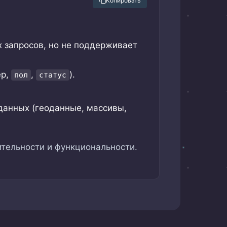
Копировать
х запросов, но не поддерживает
ер,
,
).
пол
статус
данных (геоданные, массивы,
ительности и функциональности.