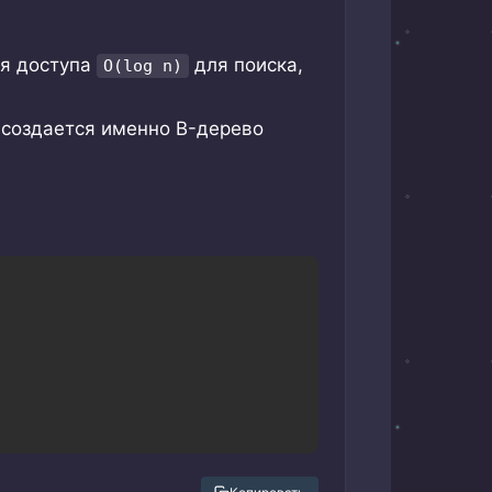
мя доступа
для поиска,
O(log n)
создается именно B-дерево
Copy