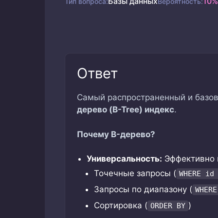
Базы данных
10%
Тип вопроса:
Вероятность:
Ответ
Самый распространенный и базовы
дерево (B-Tree) индекс
.
Почему B-дерево?
Универсальность:
Эффективно п
Точечные запросы (
WHERE id
Запросы по диапазону (
WHERE
Сортировка (
)
ORDER BY